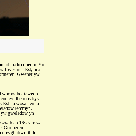
l oll a-dro dhedhi. Yn
s 15ves mis-Est, hi a
ortheren. Gwener yw
l warnodho, tewedh
fenn ev dhe mos bys
is-Est ha wosa henna
nweladow lemmyn.
rn yw gweladow yn
nowydh an 16ves mis-
is Gortheren.
fenowgh diworth le