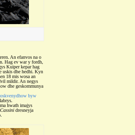
eren. An efanvos na o
n. Hag ev war y fordh,
ogys Kuiper kepar hag
re uskis dhe hedhi. Kyn
esen 18 mis wosa an
vil mildir. An negys
ernow dhe geskommunya
loskvenydhow byw
labrys.
Yma hwath imajys
Cassini
dresneyja
.