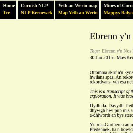
Home
Cornish NLP
Yeth an Werin map
Mines of Corn
Tre
NLP Kernewek
Map Yeth an Werin
Mappys Baly
Ebrenn y'n
Tags:
Ebrenn y'n Nos
30 Jun 2015 - MawKe
Ottomma skrif a'n kyns
hwilans spas. An rekor
rekordyans, yth esa ne
This is a transcript of 
exploration. It was br
Dydh da. Davydh Tret
dhywgh hwi pub mis a-
a-dhiworth an bys ster
Yn mis-Gortheren an n
Predennek, ha'n howldr