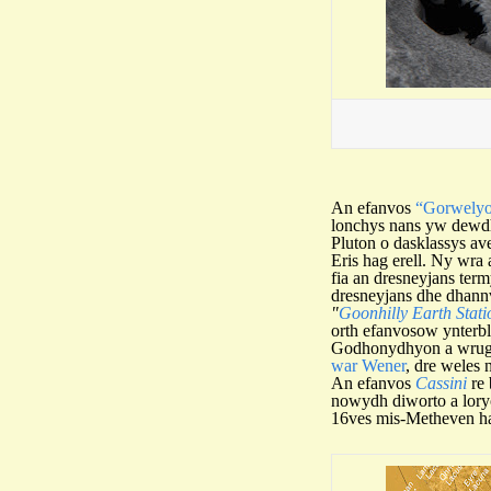
An efanvos
“Gorwely
lonchys nans yw dewdh
Pluton o dasklassys av
Eris hag erell. Ny wra
fia an dresneyjans ter
dresneyjans dhe dhannv
"
Goonhilly Earth Stati
orth efanvosow ynterbl
Godhonydhyon a wrug 
war Wener
, dre weles
An efanvos
Cassini
re 
nowydh diworto a lory
16ves mis-Metheven ha