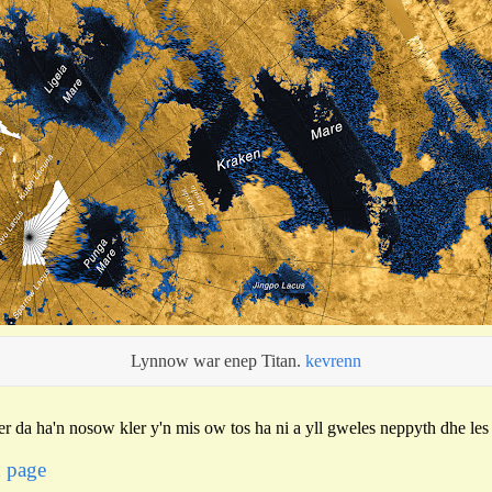
Lynnow war enep Titan.
kevrenn
 da ha'n nosow kler y'n mis ow tos ha ni a yll gweles neppyth dhe les
x page