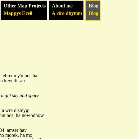
Other Map Projects
About me
Blog
Mappys Erell
A-dro dhymm
Blog
'n ebrenn y'n nos ha
yn keyndir an
 night sky and space
 a wra dismygi
renn nos, ha nowodhow
34, amser hav
 mo morek, ha mo