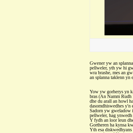
Gwener yw an splanna 
pellweler, yth yw hi g
wra brashe, mes an g
an splanna taklenn yn 
Yow yw gorherys yn k
bras (An Namm Rudh M
dhe du arall an howl h
dasomdhiswedhes y'n e
Sadorn yw gweladow is
pellweler, hag ynwedh 
Y fydh an loor leun dh
Gortheren ha kynsa kwa
Yth esa diskwedhyans 