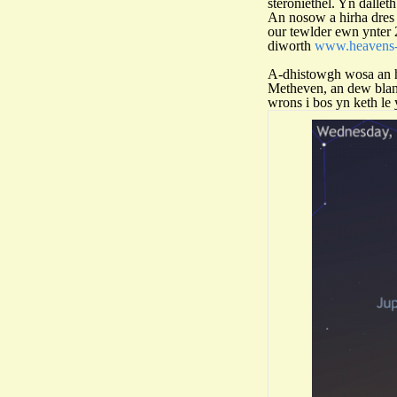
steroniethel. Yn dallet
An nosow a hirha dres 
our tewlder ewn ynter 
diworth
www.heavens
A-dhistowgh wosa an h
Metheven, an dew blane
wrons i bos yn keth le 