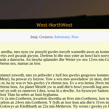
Imaj:
Gwiasva
Astronomy Now
anedha, mes nyns yw possybl gweles travyth warnedhi awos an kommo
welys avel gwarak gwynn. Drefenn hi dhe mos ynter an howl ha'n norvy
warak a danowha. An moyha splannder dhe Wener yw nos 12ves mis-G
ebrenn nos, marnas an loor.
ommol ynwedh, mes yn pellweler y hyll bos gwelys grogysow kommo
eur), ha peswar a'y loryow. Yow a wra mos anweladow yn skon, dre
a ni, ha ny wra ev bos gwelys y'n ebrenn nos. Ev a wra henna 26ves m
brenn bora. An planet Meurth yw tu arall dhe'n howl ynwedh hag a
el yn soth yn ranneves Libra, wosa hi a dewlhe. An bysowyer Sado
loor Titan ha nebes an huni byghanna.
e'n 2a mis-Gortheren, kwartron diwettha an 8ves mis-Gortheren, loor 
rtron an 24ves mis-Gortheren. Y fydh an loor leun arta dhe'n 31ves m
Golowys an Kledhbarth an 22a mis-Metheven. Ny wrons i gweles yn 