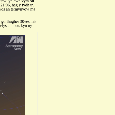
 tewl yn ewn vyth oll.
21:06, hag y fydh tri
kavos an termynyow ma
 gorthugher 30ves mis-
elys an loor, kyn ny