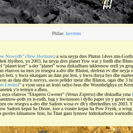
Philae.
kevrenn
ow Nowydh” (
New Horizons
)
a wra neyja dres Pluton 14ves mis-Gorth
ek blydhen, yn 2003, ha neyja dres planet Yow war y fordh dhe Bluto
el “planet korr” a-der “planet” wosa diskudhans taklennow erell yn gr
 an efanvos na mos yn resegva a-dro dhe Bluton, drefenn ev dhe neyja 
myn berr, y hwra iskargans an data pur lent, y hwra durya bys dhe mart
on an data dhe'n norvys, awos pellder meur dhe Bluton, ogas dhe 3 bil
on Limited
"
a vynn usya an lestri radyo bras dhe Woonhelghya yn K
anetek y'n termyn a dheu.
usya efanvos “Ekspress Gwener” (
Venus Express
) dhe diskudha yma
 nammow-poth yn is-rudh, hag y hwrussons i dyllo paper yn y gever seu
beu ow resegva a-dro dhe Sadorn wosa ev dh'y dhrehedhes yn 2003. 
ow Sadorn kepar ha Dione, loor a vraster kepar ha Pow Frynk, a wrug
 gweles kilnansow bras, ha Titan gans lynnow hidrokarbons warnodho