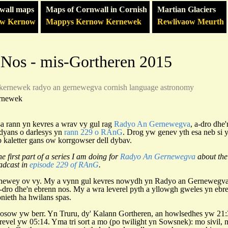
wall maps
Maps of Cornwall in Cornish
Martian Glaciers
ow Kernow
Mappys Kernow Kernewek
Rewlivaow Meurth
 Nos - mis-Gortheren 2015
kernewek
radyo an gernewegva
cornish language
astronomy
rnewek
a rann yn kevres a wrav vy gul rag
Radyo An Gernewegva
, a-dro dhe
dyans o darlesys yn
rann 229 o RAnG
. Drog yw genev yth esa neb si 
b kaletter gans ow korrgowser dell dybav.
the first part of a series I am doing for
Radyo An Gernewegva
about the
oadcast in
episode 229 of RAnG
.
hewey ov vy. My a vynn gul kevres nowydh yn Radyo an Gernewegva
dro dhe'n ebrenn nos. My a wra leverel pyth a yllowgh gweles yn eb
onieth ha hwilans spas.
osow yw berr. Yn Truru, dy' Kalann Gortheren, an howlsedhes yw 21:
evel yw 05:14. Yma tri sort a mo (po twilight yn Sowsnek): mo sivil,