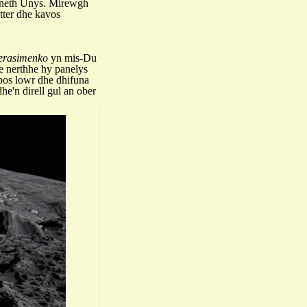
vaneth Unys. Mirewgh
tter dhe kavos
rasimenko
yn mis-Du
 nerthhe hy panelys
bos lowr dhe dhifuna
he'n direll gul an ober