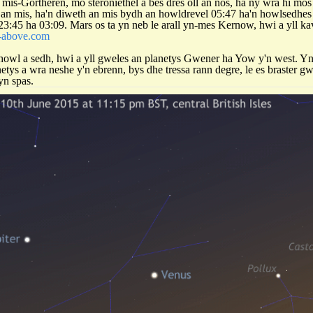
h mis-Gortheren, mo steroniethel a bes dres oll an nos, ha ny wra hi mos
an mis, ha'n diweth an mis bydh an howldrevel 05:47 ha'n howlsedhes 
23:45 ha 03:09. Mars os ta yn neb le arall yn-mes Kernow, hwi a yll 
-above.com
owl a sedh, hwi a yll gweles an planetys Gwener ha Yow y'n west. Yn
tys a wra neshe y'n ebrenn, bys dhe tressa rann degre, le es braster gw
yn spas.