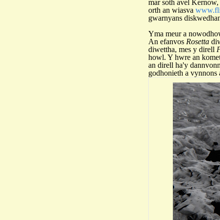
mar soth avel Kernow
orth an wiasva
www.fli
gwarnyans diskwedhan
Yma meur a nowodhow d
An efanvos
Rosetta
diw
diwettha, mes y direll
P
howl. Y hwre an komet
an direll ha'y dannvonn
godhonieth a vynnons 