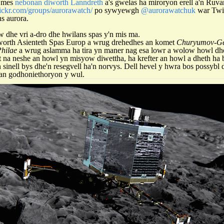
, mes
nebonan diworth Lanndreth
a's gwelas ha miroryon erell a'n Ru
ckr.com/groups/aurorawatch/
po sywyewgh
@aurorawatchuk
war Twi
s aurora.
he vri a-dro dhe hwilans spas y'n mis ma.
orth Asienteth Spas Europ a wrug drehedhes an komet
Churyumov-Ge
hilae
a wrug aslamma ha tira yn maner nag esa lowr a wolow howl dhe
 na neshe an howl yn misyow diwettha, ha krefter an howl a dheth ha 
 sinell bys dhe'n resegvell ha'n norvys. Dell hevel y hwra bos possybl d
an godhoniethoryon y wul.