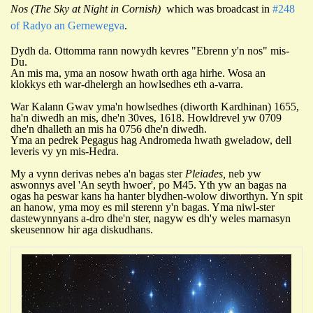
Nos (The Sky at Night in Cornish)
which was broadcast in
#248
of Radyo an Gernewegva
.
Dydh da. Ottomma rann nowydh kevres "Ebrenn y'n nos" mis-
Du.
An mis ma, yma an nosow hwath orth aga hirhe. Wosa an
klokkys eth war-dhelergh an howlsedhes eth a-varra.
War Kalann Gwav yma'n howlsedhes (diworth Kardhinan) 1655,
ha'n diwedh an mis, dhe'n 30ves, 1618. Howldrevel yw 0709
dhe'n dhalleth an mis ha 0756 dhe'n diwedh.
Yma an pedrek Pegagus hag Andromeda hwath gweladow, dell
leveris vy yn mis-Hedra.
My a vynn derivas nebes a'n bagas ster
Pl
e
iades,
neb yw
aswonnys avel 'An seyth hwoer', po M45.
Yth yw an bagas na
ogas ha peswar kans ha hanter blydhen-wolow diworthyn.
Yn spit
an hanow, yma moy es mil sterenn y'n bagas.
Yma niwl-ster
dastewynnyans a-dro dhe'n ster,
n
ag
yw es dh'y weles
marnas
yn
skeusennow hir aga diskudhans.