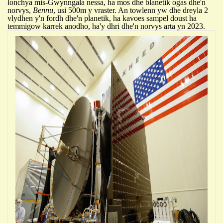
lonchya mis-Gwynngala nessa, ha mos dhe blanetik ogas dhe'n
norvys,
Bennu
, usi 500m y
v
raster.
An towlenn yw dhe dreyla 2
vlydhen y'n fordh dhe'n planetik, ha kavoes sampel doust ha
temmigow karrek anodho,
ha'y d
h
ri dhe'n norvys arta yn 2023.