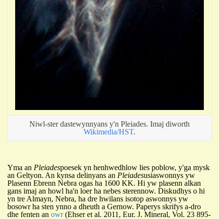
Niwl-ster dastewynnyans y'n Pleiades. Imaj diworth
Wikimedia/HST
.
Yma an
Pleiades
poesek yn henhwedhlow lies poblow, y'ga mysk
an Geltyon. An kynsa delinyans an
Pleiades
usi
aswonnys yw
P
lasenn
E
brenn Nebra ogas ha 1600 KK. Hi
yw plasenn alkan
gans imaj an howl ha'n lo
e
r ha nebes sterennow.
D
iskudhys
o hi
yn tre Alma
y
n, Nebra,
ha dre hwila
n
s isotop aswonnys
yw
bos
owr ha sten ynno a dheuth a Gernow. Paperys skrifys a-dro
dhe fenten an
owr
(Ehser et al. 2011, Eur. J. Mineral, Vol. 23 895-