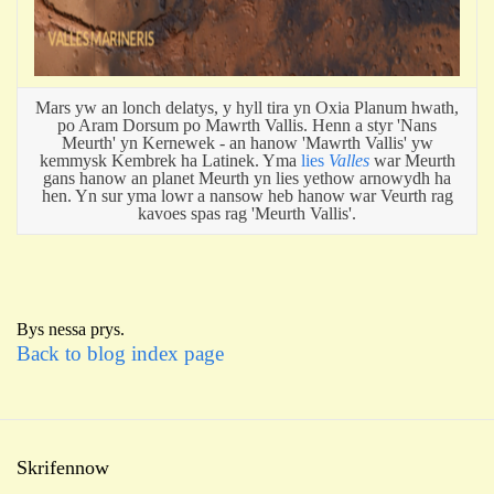
Mars yw an lonch delatys, y hyll tira yn Oxia Planum hwath,
po Aram Dorsum po Mawrth Vallis. Henn a styr 'Nans
Meurth' yn Kernewek - an hanow 'Mawrth Vallis'
yw
kemmysk Kembrek ha Latinek. Yma
lies
Valles
war Meurth
gans hanow an planet Meurth yn lies yethow arnowydh ha
hen. Yn sur yma lowr a nansow
heb hanow war Veurth rag
kavoes spas rag 'Meurth Vallis'.
Bys nessa prys.
Back to blog index page
Skrifennow