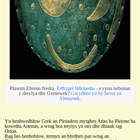
Plasenn Ebrenn Nedra.
Erthygel Wikipedia
- a vynn nebonan
y dreylya dhe Gernewek?
Gwydheo yn hy hever yn
Almaynek.
Y
n henhwedhlow Grek an
Pleiades
o myrghes Atlas ha Pleione ha
kowetha Artemis, a wrug bos treylys yn ster dhe dhiank rag
Orion.
Rag lies henboblow, termyn an blydhen pan wrug an