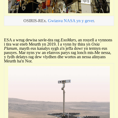
OSIRIS-REx.
Gwiasva NASA yn y gever
.
E
SA a wrug dewisa
sav
le-tira rag
ExoMars
, an rosyell
a vynnons
i tira war eneb Meurth yn 2019. I a vynn hy t
h
ira yn
Oxia
Planum
, mayth eus kanalys sygh a'n jeffa dowr yn termyn eus
passyes.
Mar nyns yw an efanvos parys rag lonch mis-Me nessa,
y fydh delatys rag dew vlydhen dhe wortos
an nessa
alinyans
Meurth ha'n
N
or.