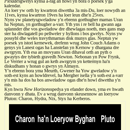
Pleiades
gwelys kynsa a-rag an howl yn bora o poesek y'ga
k
alendar.
An loer yw orth hy kwartron diwettha 3a mis-Du, loer nowydh an
11ves, kynsa kwartron 19ves ha loer leun dhe'n 25ves.
Nyns yw planetys
gweladow y
'
n ebrenn gorth
u
gher marnas Uran
ha Neptun, yn gorthugher a-varr. Yth yns i re bell ha gwann aga
splannder dhe vos gweladow dre d
h
ewlagas noeth, mes gans map
ster ha diwlagatell po pellweler y hyllons
i
bos gwelys. Nyns yw
possybl dhe weles
travyth
marnas disk munys glas.
Neptun yw
poesek yn istori kernewek, drefenn wrug John Couch Adams o
genys yn Lanest ogas ha Lanstefan yn Kernow y dhargana dre
awrgrym. Yth esa an movyans Uran dihaval orth an pyth o
gwaytys dre tybieth gravedh Newton.
Nebonan yn Pow Frynk,
Le Verrier a wrug gul an keth awrgrym yn kettermyn ha'n
diskudhans y honan o gwrys yn Alma
y
n.
Y
'n ebrenn bora yma Meurth, Gwener ha Yow gweladow y'n
soth-est kyns an howldrevel, ha Mergher isella y'n soth-est a-varr
y'n mis ha dos ha bos anweladow ogas dhe'n howl diwettha y'n
mis.
Kyn hwra
New Horizons
spedya yn efander down, yma ev hwath
danvonn y d
h
ata. Ev a wrug danvonn skeusennow an loeryow
Pluton:
Charon,
Hydra, Nix, Styx ha Kerberos.