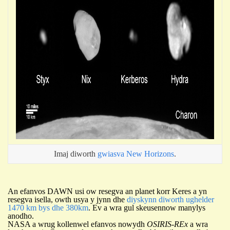
Imaj diworth
gwiasva New Horizons
.
An efanvos DAWN
usi
ow resegva an planet korr Keres
a yn
resegva isella, owth usya y jynn dhe
diyskynn diworth ughelder
1470 km bys dhe 380km
. Ev a wra gul skeusennow manylys
anodho.
NASA a wrug kollenwel efanvos nowydh
OSIRIS-REx
a wra