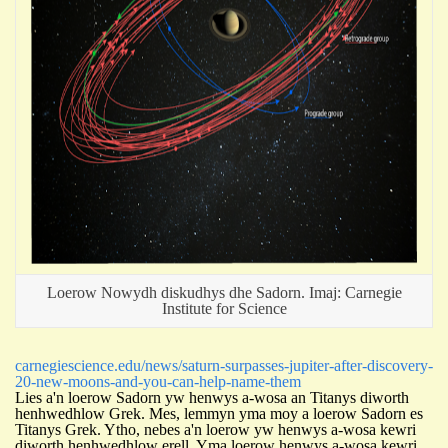
Loerow Nowydh diskudhys dhe Sadorn. Imaj: Carnegie
Institute for Science
carnegiescience.edu/news/saturn-surpasses-jupiter-after-discovery-
20-new-moons-and-you-can-help-name-them
Lies a'n loerow Sadorn yw henwys a-wosa an Titanys diworth
henhwedhlow Grek. Mes, lemmyn yma moy a loerow Sadorn es
Titanys Grek. Ytho, nebes a'n loerow yw henwys a-wosa kewri
diworth henhwedhlow erell. Yma loerow henwys a-wosa kewri