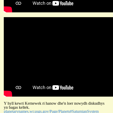
Y hyll kewri Kernewek ri hanow dhe'n loer nowydh diskudhys
yn bagas keltek.
planetarynames.wr.usgs.gov/Page/Planets#SaturnianSystem