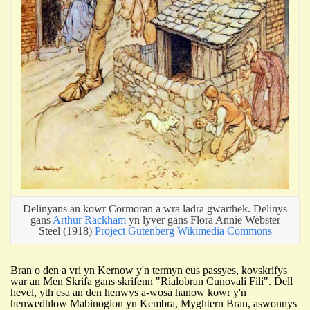
Delinyans an kowr Cormoran a wra ladra gwarthek. Delinys
gans
Arthur Rackham
yn lyver gans Flora Annie Webster
Steel (1918)
Project Gutenberg
Wikimedia Commons
Bran o den a vri yn Kernow y'n termyn eus passyes, kovskrifys
war an Men Skrifa gans skrifenn "Rialobran Cunovali Fili". Dell
hevel, yth esa an den henwys a-wosa hanow kowr y'n
henwedhlow Mabinogion yn Kembra, Myghtern Bran, aswonnys