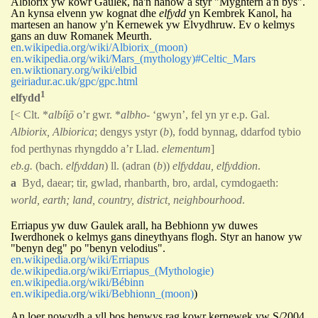
Albiorix yw kowr Gaulek, ha'n hanow a styr "Myghtern a'n bys".
An kynsa elvenn yw kognat dhe
elfydd
yn Kembrek Kanol, ha
martesen an hanow y'n Kernewek yw Elvydhruw.
Ev o kelmys
gans an duw Romanek Meurth.
en.wikipedia.org/wiki/Albiorix_(moon)
en.wikipedia.org/wiki/Mars_(mythology)#Celtic_Mars
en.wiktionary.org/wiki/elbid
geiriadur.ac.uk/gpc/gpc.html
1
elfydd
[< Clt. *
albíi̯ō
o’r gwr. *
albho
- ‘gwyn’, fel yn yr e.p. Gal.
Albiorix, Albiorica
; dengys ystyr (
b
), fodd bynnag, ddarfod tybio
fod perthynas rhyngddo a’r Llad.
elementum
]
eb.g.
(bach.
elfyddan
) ll. (adran (
b
))
elfyddau, elfyddion
.
a
Byd, daear; tir, gwlad, rhanbarth, bro, ardal, cymdogaeth:
world, earth; land, country, district, neighbourhood
.
Erriapus
yw duw Gaulek
a
r
a
ll, ha Bebhionn yw duwes
Iwerdhonek o kelmys gans dineythyans flogh.
Styr an hanow yw
"benyn deg" po "benyn velodius".
en.wikipedia.org/wiki/Erriapus
de.wikipedia.org/wiki/Erriapus_(Mythologie)
en.wikipedia.org/wiki/Bébinn
en.wikipedia.org/wiki/Bebhionn_(moon)
)
An loer nowydh a yll bos henwys rag kowr kernewek yw S/2004