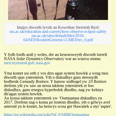
Imajys diworth lyvrik an Kowethas Stereieth Ryel:
ras.ac.uk/education-and-careers/how-observe-eclipse-safely
ras.ac.uk/sites/default/files/2018-
04/SEP.BookletGeneral.v2.MEDres_0.pdf
Y fydh fordh arall y weles, dre an kesroesweyth diworth loerell
NASA
Solar Dynamics Observatory
war an wiasva omma:
mercurytransit.gsfc.nasa.gov
Yma komet usi orth y vos dres agan system howlek a wrug mos
diworth spas yntersterek. Yth o diskudhys gans steronydh
bodhesik Gennady Borisov. Y hanow sodhogel yw 2/I Borisov
drefenn yth yw saw an nessa taklenn yntersterek re bos
diskudhys, gans resegva hyperbolek dhodho, nag yw kelmys
dh'agan system howlek.
An kynsa taklenn yntersterek yw
ʻ
Oumuamua diskudhys yn
2017.
Drefenn nag o koma po lostenn dhodho, yth o gelwys avel
asteroid yn le komet, ha henwys wosa ger Hawaiiek a styr 'aspier'.
https://en.wikipedia.org/wiki/%CA%BBOumuamua