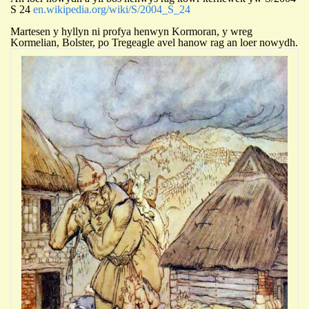
S 24
en.wikipedia.org/wiki/S/2004_S_24
Martesen y hyllyn ni profya henwyn Kormoran, y wreg
Kormelian, Bolster, po Tregeagle avel hanow rag an loer nowydh.