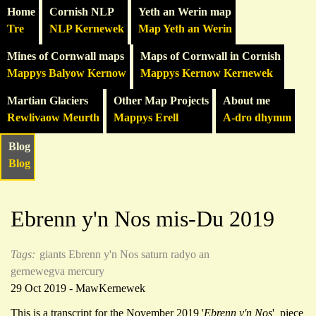
Home
Cornish NLP
Yeth an Werin map
Tre
NLP Kernewek
Map Yeth an Werin
Mines of Cornwall maps
Maps of Cornwall in Cornish
Mappys Balyow Kernow
Mappys Kernow Kernewek
Martian Glaciers
Other Map Projects
About me
Rewlivaow Meurth
Mappys Erell
A-dro dhymm
Blog
Blog
Ebrenn y'n Nos mis-Du 2019
Tags:
giants
Ebrenn y'n Nos
saturn
radyo an
gernewegva
mercury
29 Oct 2019 - MawKernewek
This is a transcript for the November 2019 '
Ebrenn y'n Nos
' piece