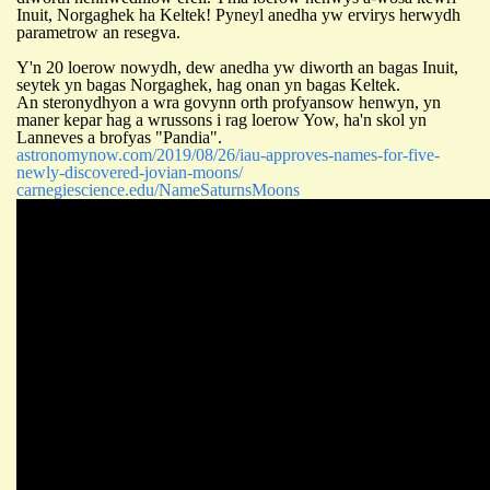
Inuit, Norgaghek ha Keltek! Pyneyl anedha yw ervirys herwydh
parametrow an resegva.
Y'n 20 loerow nowydh, dew anedha yw diworth an bagas Inuit,
seytek yn bagas Norgaghek, hag onan yn bagas Keltek.
An steronydhyon a wra govynn orth profyansow henwyn, yn
maner kepar hag a wrussons i rag loerow Yow, ha'n skol yn
Lanneves a brofyas "Pandia".
astronomynow.com/2019/08/26/iau-approves-names-for-five-
newly-discovered-jovian-moons/
carnegiescience.edu/NameSaturnsMoons