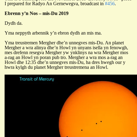
I prepared for Radyo An Gernewegva, broadcast in
#456
.
Ebrenn y’n Nos – mis-Du 2019
Dydh da.
Yma neppyth arbennik y’n ebron dydh an mis ma.
Yma treustremen Mergher dhe’n unnegves mis-Du. An planet
Mergher a wra alinya dhe’n Howl yn unyans isella yn fenowgh,
mes drefenn resegva Mergher yw ynklinys na wra Mergher mos
a-rag an Howl yn poran pub tro. Mergher a wra mos a-rag an
Howl dhe 12:35 dhe’n unnegves mis-Du, ha dres hwegh our y
hwra kylgh du planet Mergher treustremena an Howl.