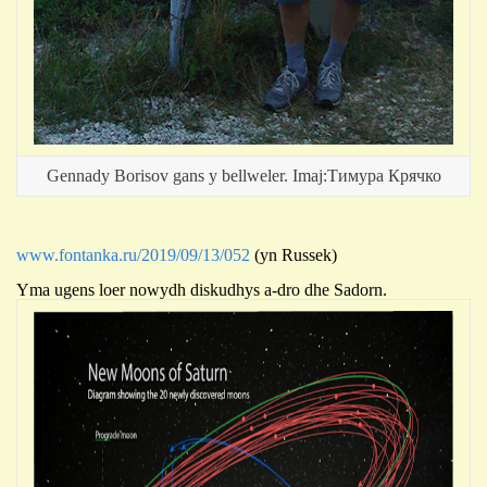
Gennady Borisov gans y bellweler. Imaj:Тимура Крячко
www.fontanka.ru/2019/09/13/052
(yn Russek)
Yma ugens loer nowydh diskudhys a-dro dhe Sadorn.