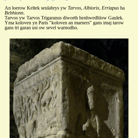
An loerow Keltek seulabrys yw
Tarvos
,
Albiorix
,
Erriapus
ha
Bebhionn
.
Tarvos yw Tarvos Trigaranus diworth henhwedhlow Gaulek.
Yma koloven yn Paris "koloven an marners" gans imaj tarow
gans tri garan usi ow sevel warnodho.