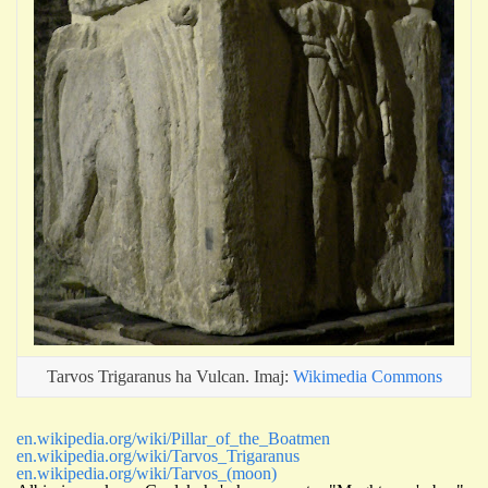
Tarvos Trigaranus ha Vulcan. Imaj:
Wikimedia Commons
en.wikipedia.org/wiki/Pillar_of_the_Boatmen
en.wikipedia.org/wiki/Tarvos_Trigaranus
en.wikipedia.org/wiki/Tarvos_(moon)