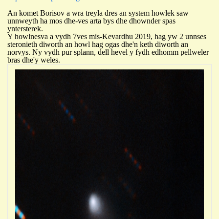
An komet Borisov a wra treyla dres an system howlek saw
unnweyth ha mos dhe-ves arta bys dhe dhownder spas
yntersterek.
Y howlnesva a vydh 7ves mis-Kevardhu 2019, hag yw 2 unnses
steronieth diworth an howl hag ogas dhe'n keth diworth an
norvys. Ny vydh pur splann, dell hevel y fydh edhomm pellweler
bras dhe'y weles.