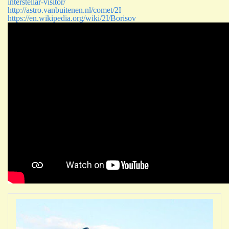
interstellar-visitor/
http://astro.vanbuitenen.nl/comet/2I
https://en.wikipedia.org/wiki/2I/Borisov