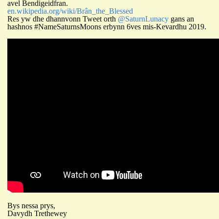
avel Bendigeidfran.
en.wikipedia.org/wiki/Brân_the_Blessed
Res yw dhe
dhannvonn Tweet
orth
@SaturnLunacy
gans an
hashnos #NameSaturnsMoons erbynn 6ves mis-Kevardhu 2019.
Bys nessa prys,
Davydh Trethewey