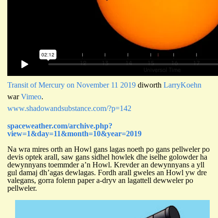
Transit of Mercury on November 11 2019
diworth
LarryKoehn
war
Vimeo
.
www.shadowandsubstance.com/?p=142
spaceweather.com/archive.php?
view=1&day=11&month=10&year=2019
Na wra mires orth an Howl gans lagas noeth po gans pellweler po
devis optek arall, saw gans sidhel howlek dhe iselhe golowder ha
dewynnyans toemmder a’n Howl. Krevder an dewynnyans a yll
gul damaj dh’agas dewlagas. Fordh arall gweles an Howl yw dre
valegans, gorra folenn paper a-dryv an lagattell
dewweler po
pellweler.