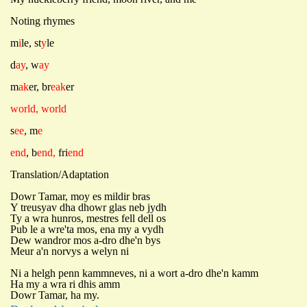
Noting rhymes
m
i
le, st
y
le
d
ay
, w
ay
m
ak
er, br
eak
er
world, world
s
ee
, m
e
end
, b
end,
fri
end
Translation/Adaptation
Dowr Tamar, moy es mildir bras
Y treusyav dha dhowr glas neb jydh
Ty a wra hunros, mestres fell dell os
Pub le a wre'ta mos, ena my a vydh
Dew wandror mos a-dro dhe'n bys
Meur a'n norvys a welyn ni
Ni a helgh penn kammneves, ni a wort a-dro dhe'n kamm
Ha my a wra ri dhis amm
Dowr Tamar, ha my.