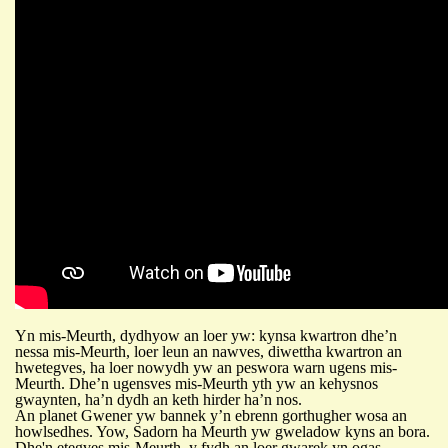
Yn mis-Meurth, dydhyow an loer yw: kynsa kwartron dhe’n
nessa mis-Meurth, loer leun an nawves, diwettha kwartron an
hwetegves, ha loer nowydh yw an peswora warn ugens mis-
Meurth. Dhe’n ugensves mis-Meurth yth yw an kehysnos
gwaynten, ha’n dydh an keth hirder ha’n nos.
An planet Gwener yw bannek y’n ebrenn gorthugher wosa an
howlsedhes. Yow, Sadorn ha Meurth yw gweladow kyns an bora.
Dhe'n etegves mis-Meurth, y fydh an loer gwarek yn ogas