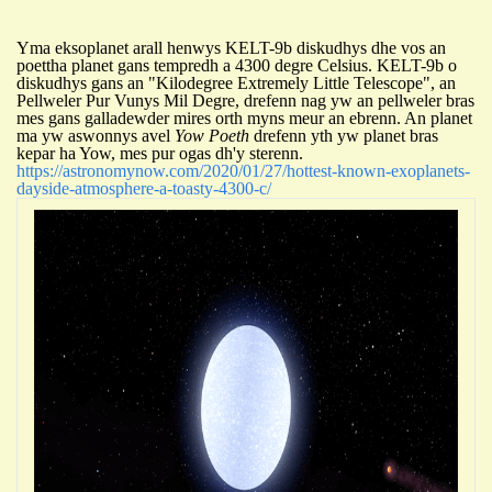
Yma eksoplanet arall henwys KELT-9b diskudhys dhe vos an
poettha planet gans tempredh a 4300 degre Celsius. KELT-9b o
diskudhys gans an "Kilodegree Extremely Little Telescope", an
Pellweler Pur Vunys Mil Degre, drefenn nag yw an pellweler bras
mes gans galladewder mires orth myns meur an ebrenn. An planet
ma yw aswonnys avel
Yow
P
oeth
drefenn yth yw planet bras
kepar ha Yow, mes pur ogas dh'y sterenn.
https://astronomynow.com/2020/01/27/hottest-known-exoplanets-
dayside-atmosphere-a-toasty-4300-c/