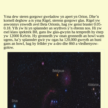
Yma dew steren gorgowr
gweladow
yn
apert yn Orion. Dhe’n
kornell deghow a-is yma Rigel, sterenn gorgowr glas. Rigel yw
aswonnys ynwedh avel Beta Orionis, hag yw g
e
ns
i
braster
0.05-
0.18. Yth yw
hi
yn splannder an seythves y’n ebrenn nos.
Hi
yw
esel
klass spektrek B8, gans liw glas-gwynn ha tempredh
h
y enep
yw 12000 Kelvin.
H
y
gronnedh yw
onan
gronnedh an ho
w
l warn
ugens, ha’y
splannder gwir yw ogas ha 120,000
g
we
y
th an huni
gans an howl, hag
h
y
f
ellder yw a-dro dhe 860
a v
l
e
dhen
yow
-
g
olow.