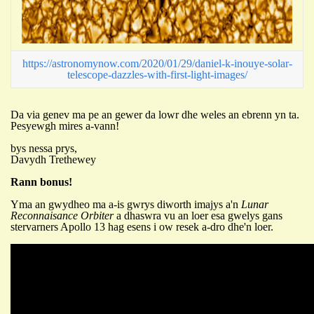
https://astronomynow.com/2020/01/29/daniel-k-inouye-solar-
telescope-dazzles-with-first-light-images/
Da via genev ma pe an gewer da lowr dhe weles an ebrenn yn ta.
Pesyewgh mires a-vann!
bys nessa prys,
Davydh Trethewey
Rann bonus!
Yma an gwydheo ma a-is gwrys diworth imajys a'n
Lunar
Reconnaisance Orbiter
a dhaswra vu an loer esa gwelys gans
stervarners Apollo 13 hag esens i ow resek a-dro dhe'n loer.