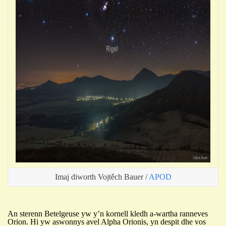
Imaj diworth
Vojtěch Bauer /
APOD
A
n sterenn Betelgeuse yw
y’n kornell kledh a-
wartha
ranneves
Orion. Hi yw
aswonnys avel Alpha Orionis, yn despit dhe vos