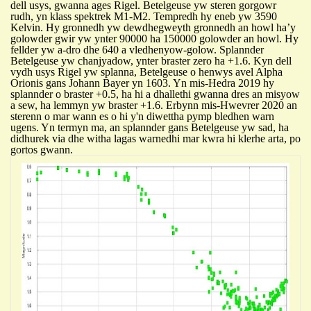
dell usys, gwanna ages Rigel. Betelgeuse yw steren gorgowr
rudh, yn klass spektrek M1-M2. Tempredh
h
y eneb yw 3590
Kelvin.
Hy gronnedh yw dewdhe
gweyth
gronnedh an howl ha’y
golowder gwir yw ynter 90000 ha 150000
golowder
an howl. Hy
fellder yw a-dro dhe
640
a v
ledhen
yow
-
g
olow.
Splannder
Betelgeuse yw chanjyadow, ynter
braster
zero
ha +1.6. Kyn dell
vydh
usys Rigel
yw
splanna, Betelgeuse o henwys avel Alpha
Orionis gans Johann Bayer yn 1603. Yn mis-Hedra 2019
h
y
splannder o
braster
+0.5, ha
hi a
d
h
alleth
i
gwanna dres an misyow
a sew, ha
lemmyn yw
braster
+1.
6.
Erbynn mis-Hwevrer
2020
an
sterenn o mar wann es o
hi
y
'
n diwettha pymp bledhen warn
ugens.
Yn termyn ma, an splannder gans Betelgeuse yw sad, ha
didhurek via
dhe
witha lagas warnedhi mar kwra hi klerhe arta,
po
gortos gwann.