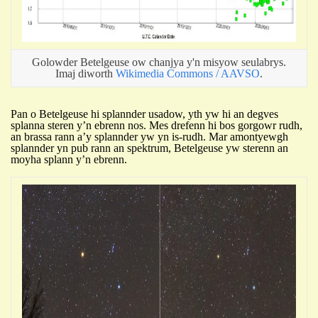
Golowder Betelgeuse ow chanjya y'n misyow seulabrys.
Imaj diworth
Wikimedia Commons / AAVSO
.
P
an o Betelgeuse hi splannder usadow, yth yw hi an degves
splanna steren y’n ebrenn nos. Mes drefenn hi bos gorgowr rudh,
an brassa rann a’y splannder yw yn is-rudh. Mar amontyewgh
splannder yn pub rann an spektrum, Betelgeuse yw sterenn an
moyha splann y’n ebrenn.