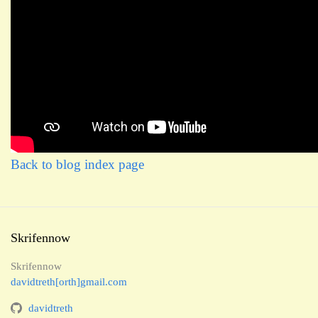
Back to blog index page
Skrifennow
Skrifennow
davidtreth[orth]gmail.com
davidtreth