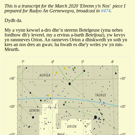
This is a transcript for the March 2020 'Ebrenn y'n Nos' piece I
prepared for Radyo An Gernewegva, broadcast in
#474
.
Dydh da.
My a vynn kewsel a-dro dhe’n sterenn Betelgeuse (yma nebes
fordhow dh'y leverel, my a erviras a-barth
Beteljouz
), yw kevys
yn rannneves Orion. An ranneves Orion a dhiskwedh yn soth yn
kres an nos dres an gwav, ha hwath es dhe'y weles yw yn mis-
Meurth.