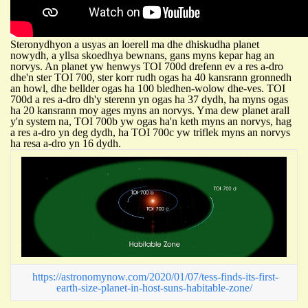
Steronydhyon a usyas an loerell ma dhe dhiskudha planet
nowydh, a yllsa skoedhya bewnans, gans myns kepar hag an
norvys. An planet yw henwys TOI 700d drefenn ev a res a-dro
dhe'n ster TOI 700, ster korr rudh ogas ha 40 kansrann gronnedh
an howl, dhe bellder ogas ha 100 bledhen-wolow dhe-ves. TOI
700d a res a-dro dh'y sterenn yn ogas ha 37 dydh, ha myns ogas
ha 20 kansrann moy ages myns an norvys. Yma dew planet arall
y'n system na, TOI 700b yw ogas ha'n keth myns an norvys, hag
a res a-dro yn deg dydh, ha TOI 700c yw triflek myns an norvys
ha resa a-dro yn 16 dydh.
https://astronomynow.com/2020/01/07/tess-finds-its-first-
earth-size-planet-in-host-suns-habitable-zone/