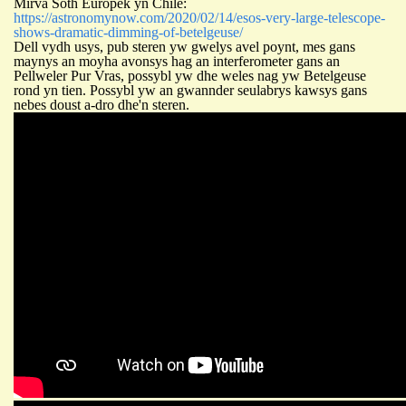
Mirva Soth Europek yn Chile:
https://astronomynow.com/2020/02/14/esos-very-large-telescope-
shows-dramatic-dimming-of-betelgeuse/
Dell vydh usys, pub steren yw gwelys avel poynt, mes gans
maynys an moyha avonsys hag an interferometer gans an
Pellweler Pur Vras, possybl yw dhe weles nag yw Betelgeuse
rond yn tien. Possybl yw an gwannder seulabrys kawsys gans
nebes doust a-dro dhe'n steren.