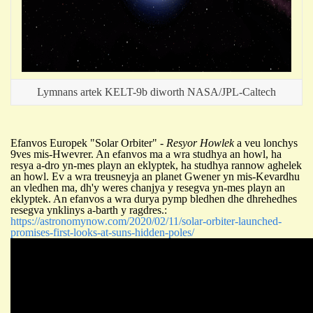
Lymnans artek KELT-9b diworth NASA/JPL-Caltech
Efanvos Europek "Solar Orbiter" -
Resyor Howlek
a veu lonchys
9ves mis-Hwevrer. An efanvos ma a wra studhya an howl, ha
resya a-dro yn-mes playn an eklyptek, ha studhya rannow aghelek
an howl. Ev a wra treusneyja an planet Gwener yn mis-Kevardhu
an vledhen ma, dh'y weres chanjya y resegva yn-mes playn an
eklyptek. An efanvos a wra durya pymp bledhen dhe dhrehedhes
resegva ynklinys a-barth y ragdres.:
https://astronomynow.com/2020/02/11/solar-orbiter-launched-
promises-first-looks-at-suns-hidden-poles/