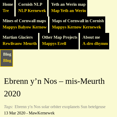
Home
Cornish NLP
Yeth an Werin map
Tre
NLP Kernewek
Map Yeth an Werin
Mines of Cornwall maps
Maps of Cornwall in Cornish
Mappys Balyow Kernow
Mappys Kernow Kernewek
Martian Glaciers
Other Map Projects
About me
Rewlivaow Meurth
Mappys Erell
A-dro dhymm
Blog
Blog
Ebrenn y’n Nos – mis-Meurth
2020
Tags:
Ebrenn y'n Nos
solar orbiter
exoplanets
Sun
betelgeuse
13 Mar 2020 - MawKernewek