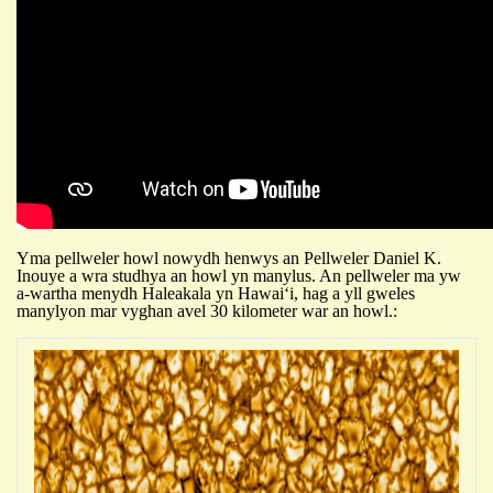
Yma p
ellweler howl nowydh
henwys an Pellweler
Daniel K.
Inouye a wra studhya an howl yn manylus. An pellweler ma yw
a-wartha menydh Haleakala yn Hawaiʻi, hag a yll gweles
manylyon mar vyghan avel 30 kilometer war an howl.: