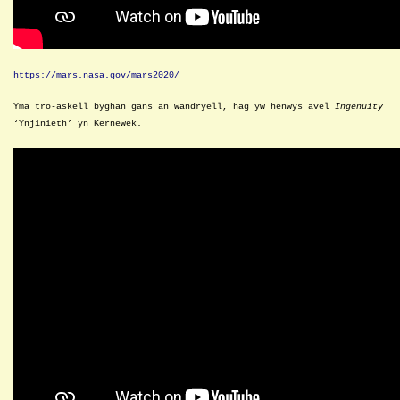
https://mars.nasa.gov/mars2020/
Y
ma
tro-askell byghan gans an wandryell, hag yw henwys avel
Ingenuity
‘Ynjinieth’ yn Kernewek.