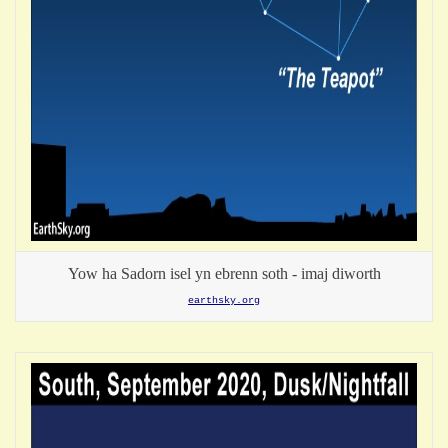
Yow ha Sadorn isel yn ebrenn soth - imaj diworth
earthsky.org