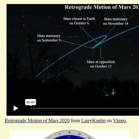
Retrograde Motion of Mars 2020
from
LarryKoehn
on
Vimeo
.