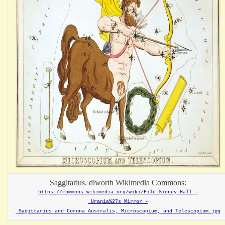
Saggitarius. diworth Wikimedia Commons:
https://commons.wikimedia.org/wiki/File:Sidney_Hall_-
_Urania%27s_Mirror_-
_Sagittarius_and_Corona_Australis,_Microscopium,_and_Telescopium.jpg