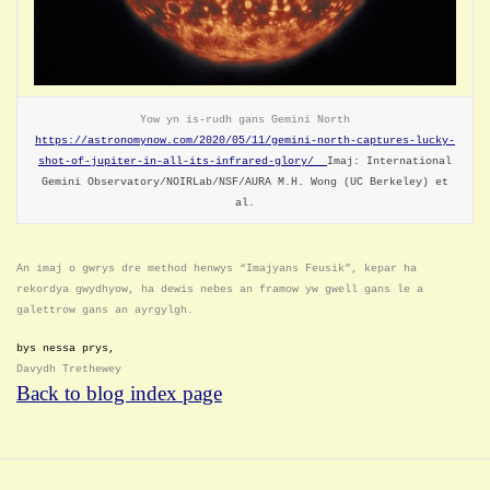
Yow yn is-rudh gans Gemini North
https://astronomynow.com/2020/05/11/gemini-north-captures-lucky-
shot-of-jupiter-in-all-its-infrared-glory/
Imaj: International
Gemini Observatory/NOIRLab/NSF/AURA M.H. Wong (UC Berkeley) et
al.
An imaj o gwrys dre method henwys “Imajyans Feusik”, kepar ha
rekordya gwydhyow, ha dewis nebes an framow yw gwell gans le a
galettrow gans an ayrgylgh.
bys nessa prys,
Davydh Trethewey
Back to blog index page