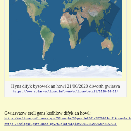
Hyns difyk bysowek an howl 21/06/2020 diworth gwiasva
https://www.solar-eclipse.info/en/eclipse/detail/2020-06-21/
Gwiasvaow erell gans kedhlow difyk an howl:
https://eclipse.gsfc.nasa.gov/SEgoogle/SEgoogle2001/SE2020Jun21Agoogle.h
https://eclipse.gsfc.nasa.gov/SEplot/SEplot2001/SE2020Jun21A.GIF