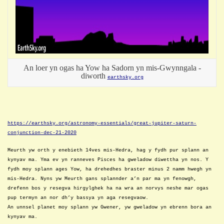
An loer yn ogas ha Yow ha Sadorn yn mis-Gwynngala -
diworth
earthsky.org
https://earthsky.org/astronomy-essentials/great-jupiter-saturn-
conjunction-dec-21-2020
Meurth yw orth y enebieth 14ves mis-Hedra, hag y fydh pur splann an
kynyav ma. Yma ev yn ranneves Pisces ha gweladow diwettha yn nos. Y
fydh moy splann ages Yow, ha drehedhes braster minus 2 namm hwegh yn
mis-Hedra. Nyns yw Meurth gans splannder a’n par ma yn fenowgh,
drefenn bos y resegva hirgylghek ha na wra an norvys neshe mar ogas
pup termyn an nor dh’y bassya yn aga resegvaow.
An unnsel planet moy splann yw Gwener, yw gweladow yn ebrenn bora an
kynyav ma.