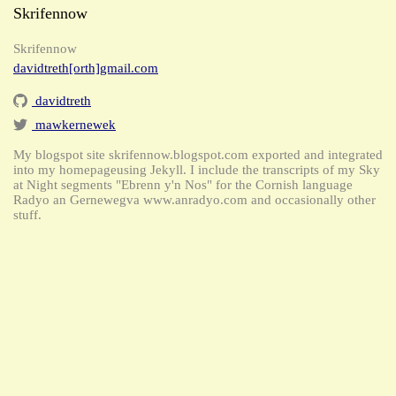
Skrifennow
Skrifennow
davidtreth[orth]gmail.com
davidtreth
mawkernewek
My blogspot site skrifennow.blogspot.com exported and integrated
into my homepageusing Jekyll. I include the transcripts of my Sky
at Night segments "Ebrenn y'n Nos" for the Cornish language
Radyo an Gernewegva www.anradyo.com and occasionally other
stuff.