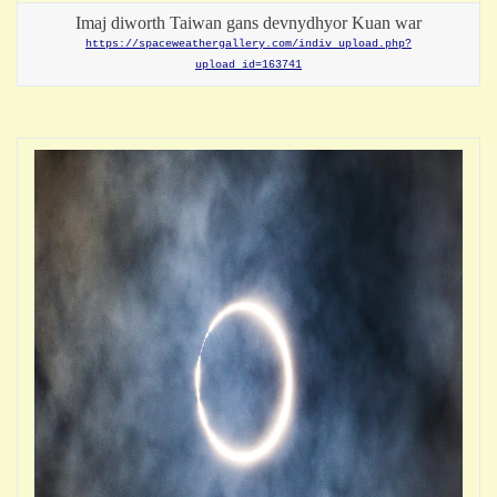
Imaj diworth Taiwan gans devnydhyor Kuan war
https://spaceweathergallery.com/indiv_upload.php?
upload_id=163741