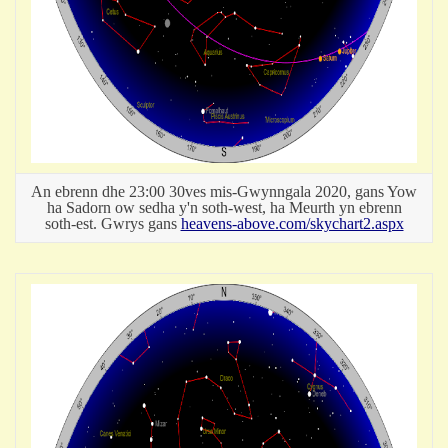
An ebrenn dhe 23:00 30ves mis-Gwynngala 2020, gans Yow
ha Sadorn ow sedha y'n soth-west, ha Meurth yn ebrenn
soth-est. Gwrys gans
heavens-above.com/skychart2.aspx