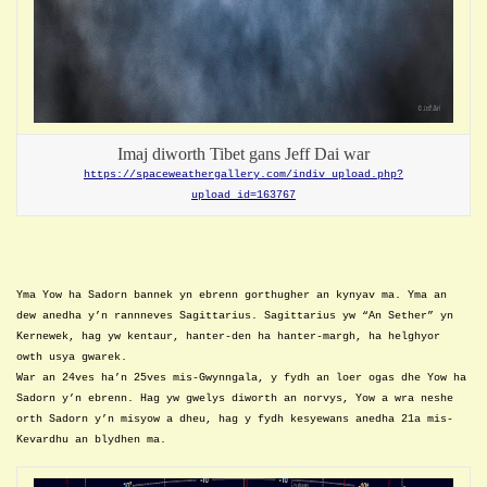
Imaj diworth Tibet gans Jeff Dai war
https://spaceweathergallery.com/indiv_upload.php?
upload_id=163767
Yma Yow ha Sadorn bannek yn ebrenn gorthugher
an
kynyav
ma. Yma an
dew anedha y’n rannneves Sagittarius. Sagittarius yw “An Sether” yn
Kernewek, hag yw kentaur, hanter-den ha hanter-margh, ha helghyor
owth usya gwarek.
War an 24ves ha’n 25ves mis-Gwynngala, y fydh an loer ogas dhe Yow ha
Sadorn y’n ebrenn. Hag yw gwelys diworth an norvys, Yow a wra neshe
orth Sadorn y’n misyow a dheu, hag y fydh kesyewans anedha 21a mis-
Kevardhu an blydhen ma.