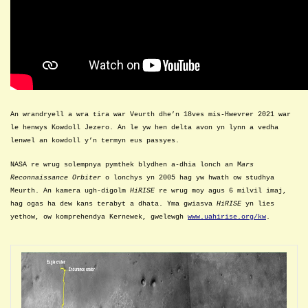
A
n wrandryell a wra tira war Veurth dhe’n 18ves mis-Hwevrer 2021
war
le henwys Kowdoll Jezero.
An le yw hen delta avon yn lynn a vedha
lenwel an kowdoll
y’n termyn eus passyes
.
NASA re wrug solempnya pymthek blydhen a-dhia lonch an M
ars
Reconnaissance Orbiter
o lonchys yn 2005 hag yw hwath ow studhya
Meurth. An kamera ugh-digolm
HiRISE
re wrug moy agus 6 milvil imaj,
hag ogas ha dew kans terabyt a dhata. Yma gwiasva
HiRISE
yn lies
yethow, ow komprehendya Kernewek, gwelewgh
www.uahirise.org/kw
.