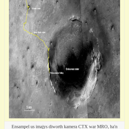
Ensampel us imajys diworth kamera CTX war MRO, ha'n