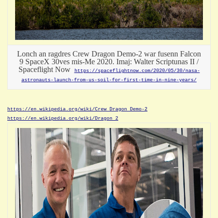
Lonch an ragdres Crew Dragon Demo-2 war fusenn Falcon
9 SpaceX 30ves mis-Me 2020. Imaj: Walter Scriptunas II /
Spaceflight Now
https://spaceflightnow.com/2020/05/30/nasa-
astronauts-launch-from-us-soil-for-first-time-in-nine-years/
https://en.wikipedia.org/wiki/Crew_Dragon_Demo-2
https://en.wikipedia.org/wiki/Dragon_2