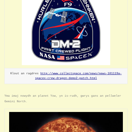
Klout an ragdres
http://www.collectspace.com/news/news-101119a-
spacex-crew-dragon-demo2-patch.html
Yma imaj nowydh an planet Yow, yn is-rudh, gwrys gans an pellweler
Gemini North.