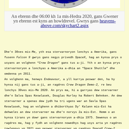
An ebrenn dhe 06:00 kh 1a mis-Hedra 2020, gans Gwener
yn ebrenn est kyns an howldrevel. Gwrys gans
heavens-
above.com/skychart2.aspx
Dhe’n 30ves mis-Me, yth esa stervarnoryon lonchys a Amerika, gans
fusenn
Falcon 9
gwrys gans negys privedh
SpaceX
, hag an kynsa prys o
usyans an volghenn “
Crew Dragon
” gans tus a-ji. Yth o an kynsa prys
stervarnoryon a lonchyas a Amerika a-dhia an “Space Shuttle” dhe
omdenna yn 2011.
An volghenn ma, henwys
Endeavour,
a yll karrya peswar den, ha hy
hynsa nij gans tus a-ji, an ragdres
Crew Dragon Demo-2,
re beu
lonchys 30ves mis-Me 2020. An prys ma, hi a garryas dew stervarner
dhe’n Salva Spas Keswlasek, Douglas Hurley ha Robert Behnken. An dew
stervarner a spenas dew jydh ha tri ugens war an Savla Spas
Keswlasek, hag an volghenn a dhiborthyas Dy’ Kalann mis-Est ha
dehweles an dew stervarner ma dhe’n norvys 2a mis-Est. Hemm o an
kynsa tirans yn dowr gans stervarnoryon a-dhia 1975. Sewenus o an
ragdres ma, hag y fydh an volghenn nowedhys hag usys arta yn ragdres
towlennys yn 2021 gan peswar stervarner yn ragdres
SpaceX Crew-
2
.