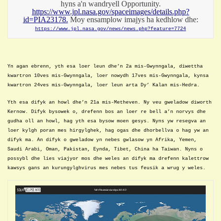
hyns a'n wandryell Opportuni
ty.
https://www.jpl.nasa.gov/spaceimages/details.php?
id=PIA23178.
Moy ensamplow imajys ha kedhlow dhe:
https://www.jpl.nasa.gov/news/news.php?feature=7724
Yn agan ebrenn, y
th esa
loer
leun
dhe’n
2a
mis-
Gwynngala
,
diwettha
kwartron
1
0
ves
mis-
Gwynngala
, loer
nowydh
17ves
mis-
Gwynngala
,
kynsa
kwartron
2
4
ves
mis-
Gwynngala
, loer
leun
arta
Dy’ Kalan mis-Hedra.
Yth esa difyk an howl dhe’n 21a mis-Metheven. Ny veu gweladow diworth
Kernow. Difyk bysowek o, drefenn bos an loer re bell a’n norvys dhe
gudha oll an howl, hag yth esa bysow moen gesys. Nyns yw resegva an
loer kylgh poran mes hirgylghek, hag ogas dhe dhorbellva o hag yw an
difyk ma. An difyk o gweladow yn nebes gwlasow yn Afrika, Yemen,
Saudi Arabi, Oman, Pakistan, Eynda, Tibet, China ha Taiwan. Nyns o
possybl dhe lies viajyor mos dhe weles an difyk ma drefenn kalettrow
kawsys gans an kurungylghvirus mes nebes tus feusik a wrug y weles.