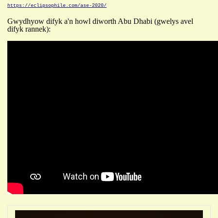
https://eclipsophile.com/ase-2020/
Gwydhyow difyk a'n howl diworth Abu Dhabi (gwelys avel
difyk rannek):