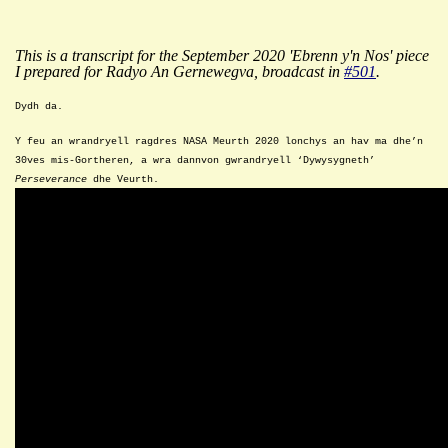
This is a transcript for the September 2020 'Ebrenn y'n Nos' piece
I prepared for Radyo An Gernewegva, broadcast in
#501
.
Dydh da.
Y
feu
an wrandryell ragdres NASA Meurth 2020
lonchys
an hav ma
dhe’n
30ves mis-Gortheren
, a wra dannvon gwrandryell ‘Dywysygneth’
Perseverance
dhe Veurth.