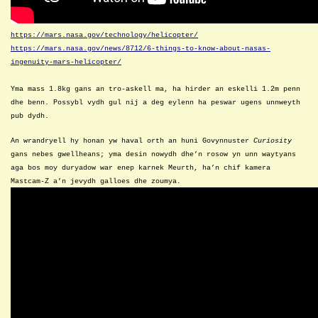
https://mars.nasa.gov/technology/helicopter/
https://mars.nasa.gov/news/8712/6-things-to-know-about-nasas-
ingenuity-mars-helicopter/
Y
ma mass 1.8kg gans an tro-askell ma, ha hirder an eskelli 1.2m penn
dhe benn. Possybl vydh gul nij a
deg
eylenn
ha peswar ugens
unnweyth
pub dydh.
An wrandryell hy honan yw haval orth an huni Govynnuster
Curiosity
gans nebes gwellheans; yma desin nowydh dhe’n rosow yn unn waytyans
aga bos moy duryadow war enep karnek Meurth, ha’n chif kamera
Mastcam-Z a’n jevydh galloes dhe zoumya
.