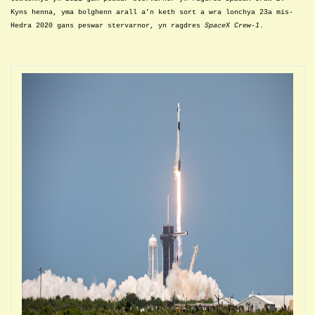
Kyns henna, yma bolghenn arall a’n keth sort a wra lonchya 23a mis-
Hedra 2020 gans peswar stervarnor, yn ragdres
SpaceX Crew-1
.